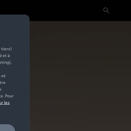
 tiers)
) et à
eting),
 et
tre
e
te. Pour
ur les