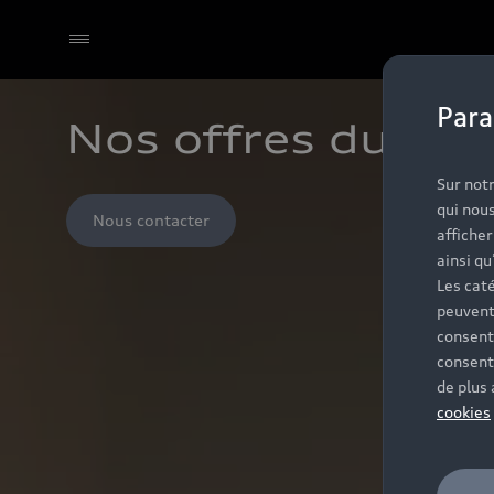
Para
Nos offres du m
Sur notr
qui nous
Nous contacter
affiche
ainsi qu
Les caté
peuvent
consent
consent
de plus
cookies