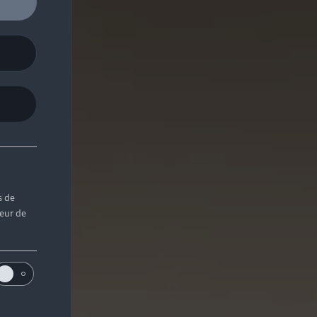
s de
teur de