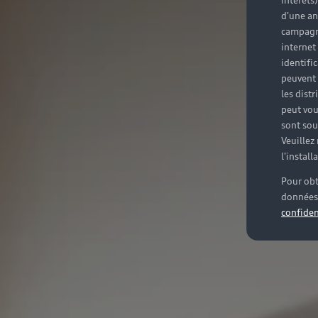
intérêts
d'une an
campagne
internet
identifi
peuvent 
les dist
peut vou
sont souv
Veuillez
l'instal
Pour obt
données 
confiden