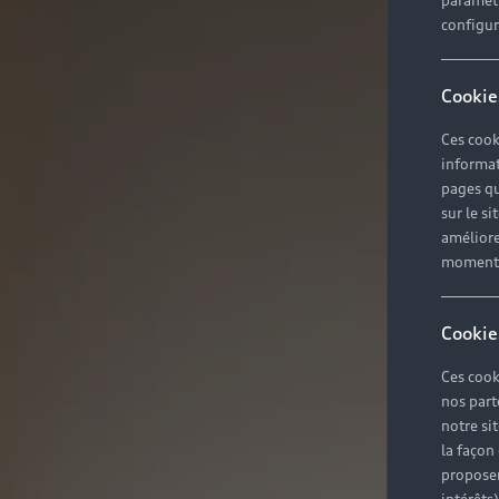
paramètr
configura
Cookie
Ces cook
informat
pages qu
sur le si
améliore
moment r
Cookie
Ces cook
nos part
notre si
la façon
proposer